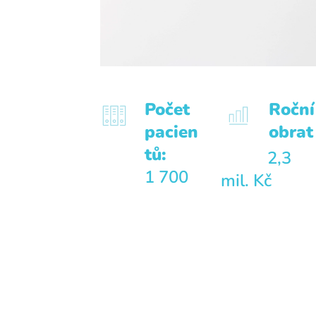
Počet
Roční
pacien
obrat
tů:
2,3
1 700
mil. Kč