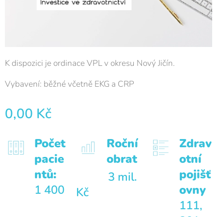
K dispozici je ordinace VPL v okresu Nový Jičín.
Vybavení: běžné včetně EKG a CRP
0,00
Kč
Počet
Roční
Zdrav
pacie
obrat
otní
ntů:
pojišť
3 mil.
1 400
ovny
Kč
111,