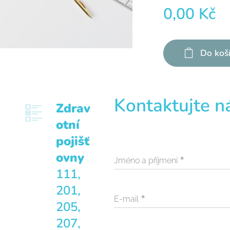
0,00
Kč
Do koš
Kontaktujte n
Zdrav
otní
pojišť
ovny
Jméno a příjmení
111,
201,
E-mail
205,
207,