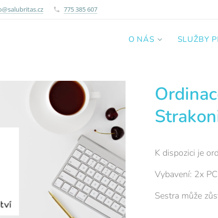
o@salubritas.cz
775 385 607
O NÁS
SLUŽBY 
Ordinac
Strakon
K dispozici je o
Vybavení: 2x PC
Sestra může zůst