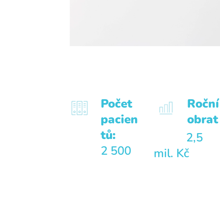
Počet
Roční
pacien
obrat
tů:
2,5
2 500
mil. Kč