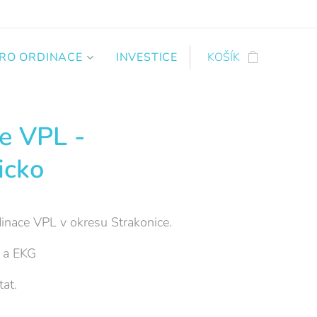
PRO ORDINACE
INVESTICE
KOŠÍK
e VPL -
icko
rdinace VPL v okresu Strakonice.
 a EKG
at.