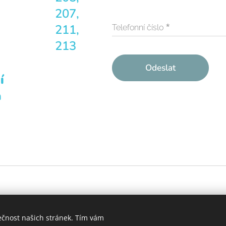
207,
211,
Telefonní číslo
213
Odeslat
í
a
ečnost našich stránek. Tím vám