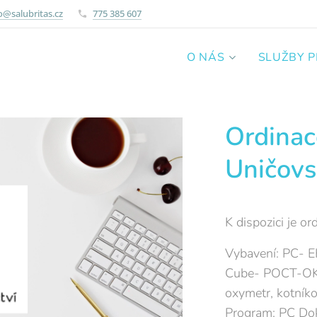
o@salubritas.cz
775 385 607
O NÁS
SLUŽBY 
Ordinac
Uničov
K dispozici je o
Vybavení: PC- EK
Cube- POCT-OK,
oxymetr, kotníko
Program: PC Do