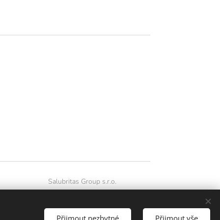
Salubritas Group s.r.o.
Souhlas se zpracováním údajů
Pravidla ochrany soukromí
Přijmout nezbytné
Přijmout vše