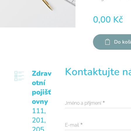
0,00
Kč
Do koš
Kontaktujte n
Zdrav
otní
pojišť
ovny
Jméno a příjmení
111,
201,
E-mail
205,