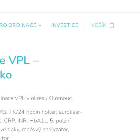
PRO ORDINACE
INVESTICE
KOŠÍK
e VPL –
sko
rdinace VPL v okresu Olomouc.
G, TK/24 hodin holter, euroliser-
 CRP, INR, HbA1c, 5. pulzní
vé tlaky, močový analyzátor,
ktor