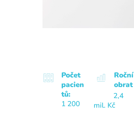
Počet
Roční
pacien
obrat
tů:
2,4
1 200
mil. Kč