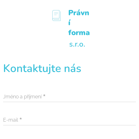
Právn
í
forma
s.r.o.
Kontaktujte nás
Jméno a příjmení
E-mail