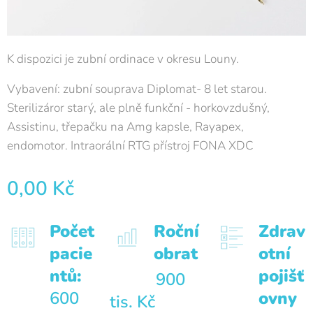
K dispozici je zubní ordinace v okresu Louny.
Vybavení: zubní souprava Diplomat- 8 let starou.
Sterilizáror starý, ale plně funkční - horkovzdušný,
Assistinu, třepačku na Amg kapsle, Rayapex,
endomotor. Intraorální RTG přístroj FONA XDC
0,00
Kč
Počet
Roční
Zdrav
pacie
obrat
otní
ntů:
pojišť
900
600
ovny
tis. Kč